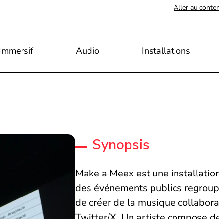
Aller au conte
Immersif
Audio
Installations
Synopsis
Make a Meex est une installation
des événements publics regrou
de créer de la musique collabor
Twitter/X. Un artiste compose d