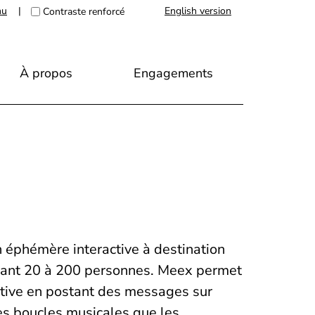
nu
|
English version
Contraste renforcé
À propos
Engagements
 éphémère interactive à destination
pant 20 à 200 personnes. Meex permet
ative en postant des messages sur
es boucles musicales que les