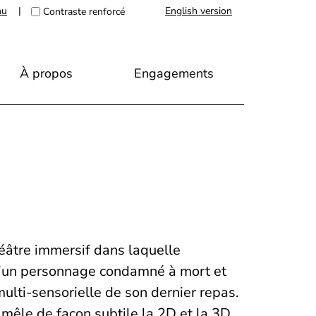
nu
|
English version
Contraste renforcé
À propos
Engagements
âtre immersif dans laquelle
 d’un personnage condamné à mort et
multi-sensorielle de son dernier repas.
 mêle de façon subtile la 2D et la 3D,