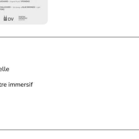
elle
tre immersif